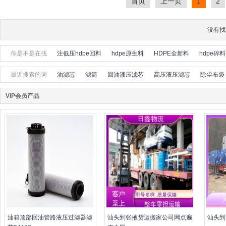
首页
上一页
1
2
没有找
你是不是在找
注低压hdpe回料
hdpe原生料
HDPE全新料
hdpe碎料
最近搜索的词
油滤芯
滤筒
回油液压滤芯
高压液压滤芯
除尘布袋
VIP会员产品
油箱顶部回油管路液压过滤器滤
汕头到张掖货运搬家公司网点遍
汕头到