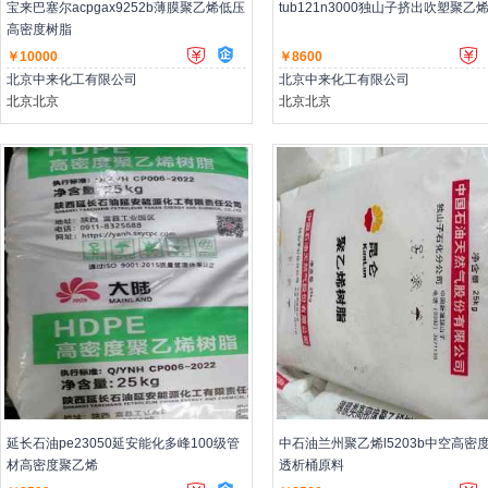
宝来巴塞尔acpgax9252b薄膜聚乙烯低压
tub121n3000独山子挤出吹塑聚乙
高密度树脂
￥10000
￥8600
北京中来化工有限公司
北京中来化工有限公司
北京北京
北京北京
主营：低压聚乙烯,高压聚乙烯,聚丙烯
主营：低压聚乙烯,高压聚乙烯,聚丙
延长石油pe23050延安能化多峰100级管
中石油兰州聚乙烯l5203b中空高密
材高密度聚乙烯
透析桶原料