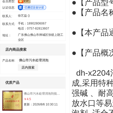
●【产品型号】
会员类型:
认证信息:
●【产品名
徐艺益 ()
联系人:
手机：18902806067
联系方式:
电话：0757-82813607
●【本产品通过
广东佛山佛山市禅城区张槎上朗工
地址：
业区
店内商品搜索
●【产品概
产品名称:
dh-x2
成,采用特
优质产品
强碱 、耐
佛山市污水处理消泡剂批发价格
￥4.5
放水口等易
更新：2026/8/6 10:30:11