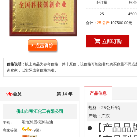
起订量
标准
25
4500
合计：
25
公斤
107500.00
元
价格说明：
以上商品为参考价格，并非原价，该价格可能随着您购买数量不同或
询卖家，以实际成交价格为准。
产品信息
vip
会员
第 14 年
规格：25公斤/桶
佛山市帝汇化工有限公司
产地：广东
消泡剂,脱模剂,硅油
主营：
●【产品品
商家等级:
(9级)